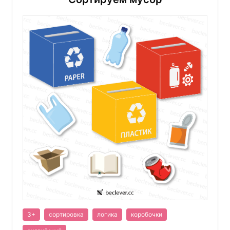
3+
сортировка
логика
коробочки