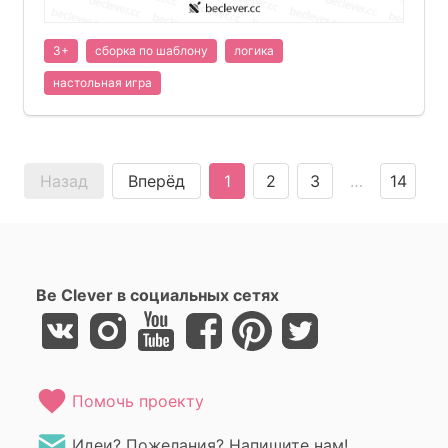
3+
сборка по шаблону
логика
настольная игра
Назад
Вперёд
1
2
3
…
14
Be Clever в социальных сетях
Помочь проекту
Идеи? Пожелания? Напишите нам!