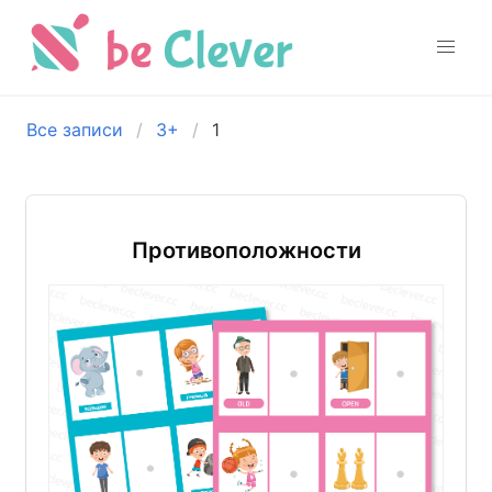
Все записи
3+
1
Противоположности