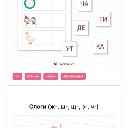
3+
чтение
слоги
аппликация
Слоги (ж-, ш-, щ-, з-, ч-)