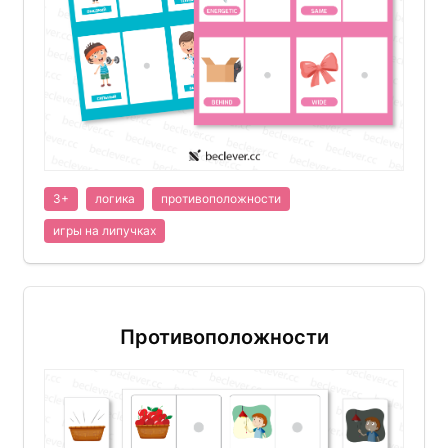
3+
логика
противоположности
игры на липучках
Противоположности