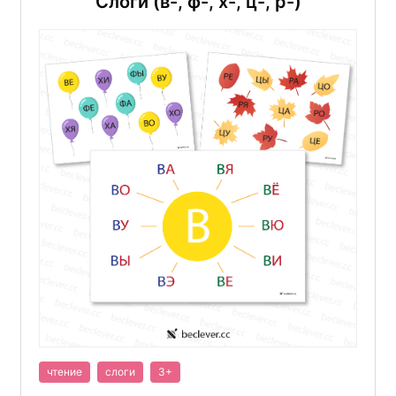
Слоги (в-, ф-, х-, ц-, р-)
чтение
слоги
3+