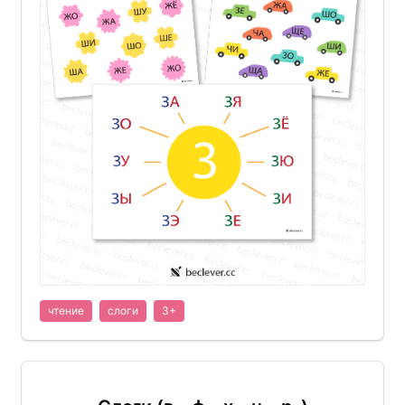
чтение
слоги
3+