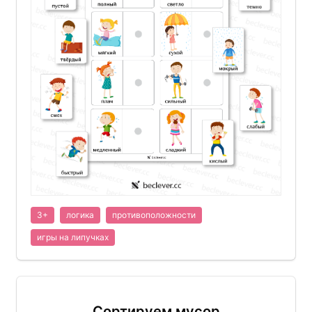
3+
логика
противоположности
игры на липучках
Сортируем мусор