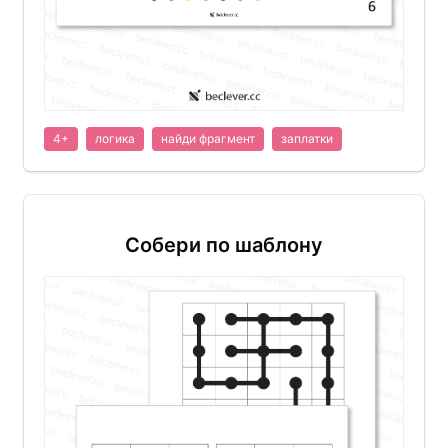
4+
логика
найди фрагмент
заплатки
Собери по шаблону