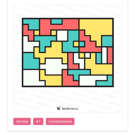
логика
4+
головоломка