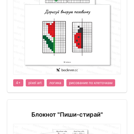
4+
pixel art
логика
рисование по клеточкам
Блокнот "Пиши-стирай"