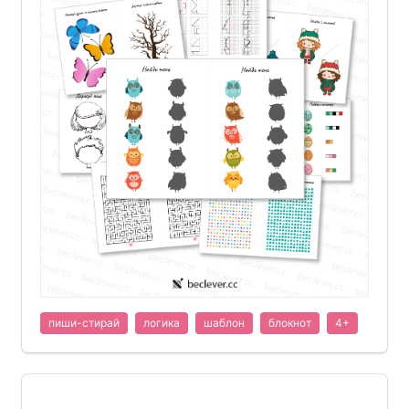
пиши-стирай
логика
шаблон
блокнот
4+