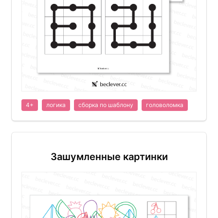
4+
логика
сборка по шаблону
головоломка
Зашумленные картинки