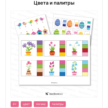
Цвета и палитры
4+
цвет
логика
палитры