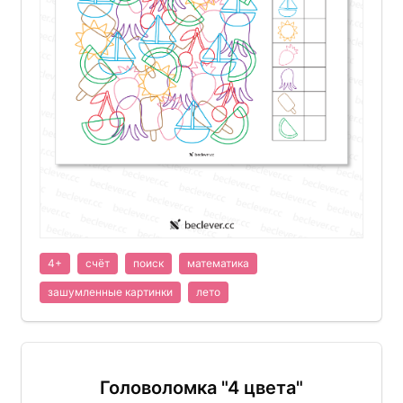
4+
счёт
поиск
математика
зашумленные картинки
лето
Головоломка "4 цвета"