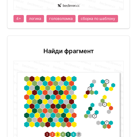
4+
логика
головоломка
сборка по шаблону
Найди фрагмент