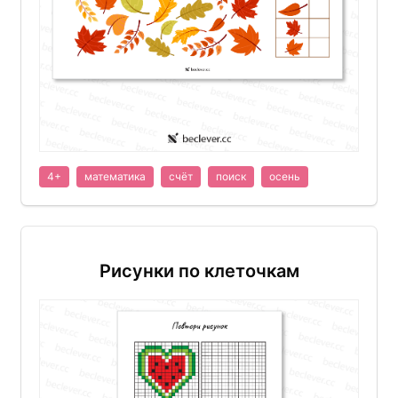
4+
математика
счёт
поиск
осень
Рисунки по клеточкам