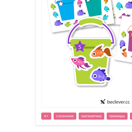
4+
сложение
математика
примеры