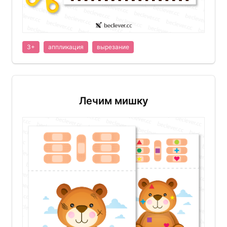
3+
аппликация
вырезание
Лечим мишку