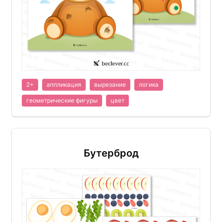
2+
аппликация
вырезание
логика
геометрические фигуры
цвет
Бутерброд