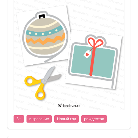
3+
вырезание
Новый год
рождество