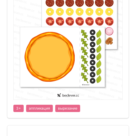
3+
аппликация
вырезание