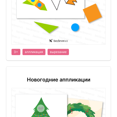
3+
аллликация
вырезание
Новогодние аппликации