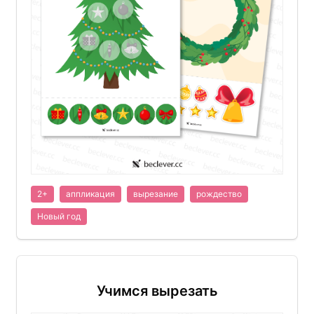
2+
аппликация
вырезание
рождество
Новый год
Учимся вырезать