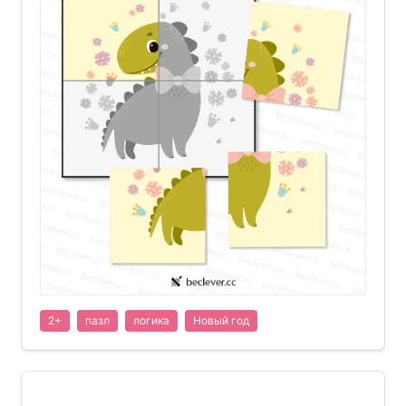
2+
пазл
логика
Новый год