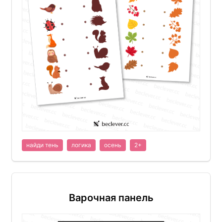
найди тень
логика
осень
2+
Варочная панель