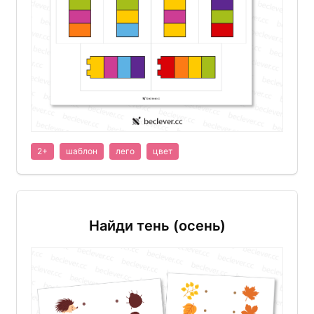
2+
шаблон
лего
цвет
Найди тень (осень)