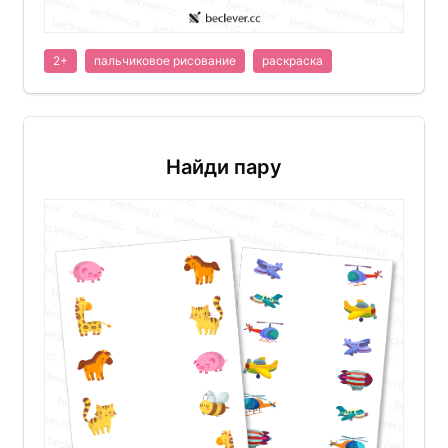
2+
пальчиковое рисование
раскраска
Найди пару