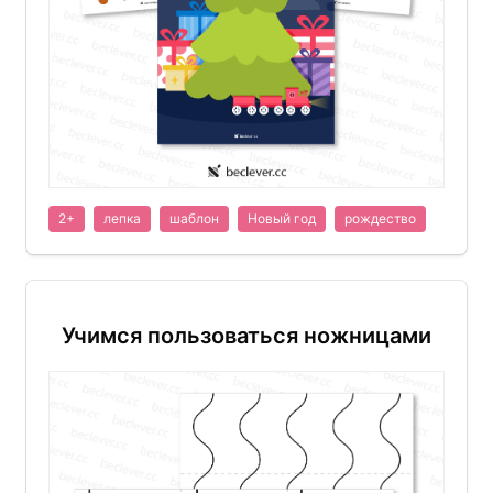
2+
лепка
шаблон
Новый год
рождество
Учимся пользоваться ножницами