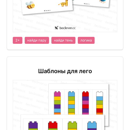
2+
найди пару
найди тень
логика
Шаблоны для лего