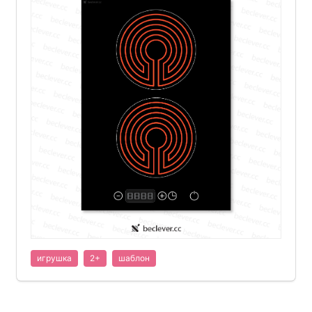
игрушка
2+
шаблон