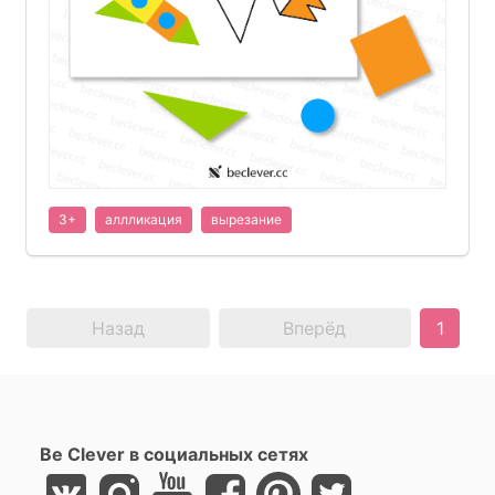
3+
аллликация
вырезание
Назад
Вперёд
1
Be Clever в социальных сетях